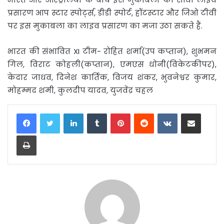
प्रसारण आप स्टार स्पोर्ट्स, डीडी स्पोर्ट, हॉटस्टार और जिओ टीवी
पर इस मुकाबला का लाइव प्रसारण का मजा उठा सकते हैं.
भारत की संभावित XI टीम- रोहित शर्मा(उप कप्तान), शुभमन
गिल, विराट कोहली(कप्तान), एमएस धोनी(विकेटकीपर),
केदार जाधव, दिनेश कार्तिक, विजय शंकर, भुवनेश्वर कुमार,
मोहम्मद शमी, कुलदीप यादव, युजवेंद्र चहल
LinkedIn
Tumblr
Pinterest
Reddit
VKontakte
Share via Email
Print