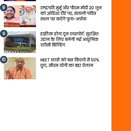
राष्ट्रपति मुर्मू और पीएम मोदी 20 जून
को ओडिशा दौरे पर, संताली पवित्र
स्थल पर करेंगे पूजा-अर्चना
हाईटेक होगा दून एयरपोर्ट: सुरक्षित
उड़ान के लिए बनेगी नई आधुनिक
एटीसी बिल्डिंग
NEET छात्रों को बस किराये में 50%
छूट, सीएम योगी का बड़ा ऐलान