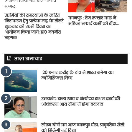
उद्यमियों की समस्याओं के त्वरित
कानपुर : तेज रफ्तार कार ने
निराकरण हेतु प्रत्येक माह के तीसरे
महिला सफाई कर्मी को रौंदा…
शुक्रवार को उद्यमी दिवस का
आयोजन किया जाये: डा0 नवनीत
सहगल
ताज़ा समाचार
20 हजार करोड़ के दांव से भारत बनेगा का
लॉजिस्टिक्स किंग
उत्तराखंड: राज्य खाद्य व अंत्योदय राशन कार्ड की
अधिकतम आय सीमा में होगा बदलाव
सीएम योगी का आज कानपुर दौरा, प्राकृतिक खेती
को मिलेगी नई दिशा