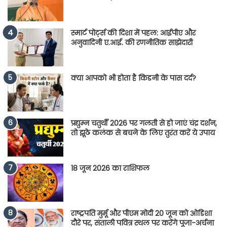
स्मार्ट पोर्ट्स की दिशा में पहल: आईपीए और
अनुवादिनी ए.आई. की रणनीतिक साझेदारी
क्या आपको भी होता है किडनी के पास दर्द?
प्रद्युम्न चतुर्थी 2026 पर गलती से हो जाएं चंद्र दर्शन,
तो झूठे कलंक से बचने के लिए तुरंत करें ये उपाय
18 जून 2026 का राशिफल
राष्ट्रपति मुर्मू और पीएम मोदी 20 जून को ओडिशा
दौरे पर, संताली पवित्र स्थल पर करेंगे पूजा-अर्चना