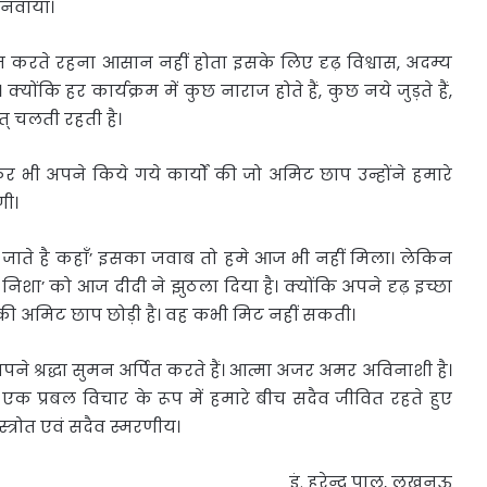
नवाया।
न करते रहना आसान नहीं होता इसके लिए दृढ़ विश्वास, अदम्य
्योंकि हर कार्यक्रम में कुछ नाराज होते हैं, कुछ नये जुड़ते हैं,
तत् चलती रहती है।
र भी अपने किये गये कार्यों की जो अमिट छाप उन्होंने हमारे
गी।
ले जाते है कहाँ’ इसका जवाब तो हमे आज भी नहीं मिला। लेकिन
ी निशा’ को आज दीदी ने झुठला दिया है। क्योंकि अपने दृढ़ इच्छा
ं की अमिट छाप छोड़ी है। वह कभी मिट नहीं सकती।
पने श्रद्धा सुमन अर्पित करते हैं। आत्मा अजर अमर अविनाशी है।
ह एक प्रबल विचार के रूप में हमारे बीच सदैव जीवित रहते हुए
 स्त्रोत एवं सदैव स्मरणीय।
इं. हरेन्द्र पाल, लखनऊ