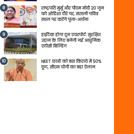
राष्ट्रपति मुर्मू और पीएम मोदी 20 जून
को ओडिशा दौरे पर, संताली पवित्र
स्थल पर करेंगे पूजा-अर्चना
हाईटेक होगा दून एयरपोर्ट: सुरक्षित
उड़ान के लिए बनेगी नई आधुनिक
एटीसी बिल्डिंग
NEET छात्रों को बस किराये में 50%
छूट, सीएम योगी का बड़ा ऐलान