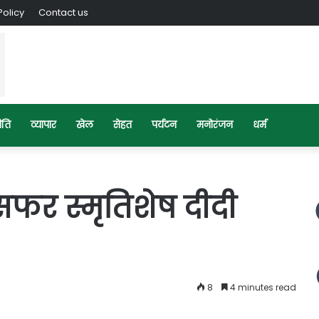
Policy
Contact us
ीति
व्यापार
खेल
सेहत
पर्यटन
मनोरंजन
धर्म
सफर स्मृतिशेष दीदी
8
4 minutes read