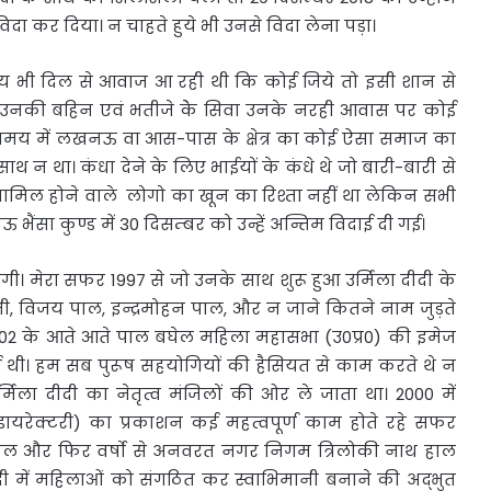
ा कर दिया। न चाहते हुये भी उनसे विदा लेना पड़ा।
समय भी दिल से आवाज आ रही थी कि कोई जिये तो इसी शान से
ं। उनकी बहिन एवं भतीजे केे सिवा उनके नरही आवास पर कोई
 समय में लखनऊ वा आस-पास के क्षेत्र का कोई ऐसा समाज का
 न था। कंधा देने के लिए भाईयों के कंधे थे जो बारी-बारी से
ी शामिल होने वाले लोगो का खून का रिश्ता नहीं था लेकिन सभी
ऊ भैंसा कुण्ड में 30 दिसम्बर को उन्हें अन्तिम विदाई दी गई।
ी। मेरा सफर 1997 से जो उनके साथ शुरू हुआ उर्मिला दीदी के
जी, विजय पाल, इन्द्रमोहन पाल, और न जाने कितने नाम जुड़ते
 2002 के आते आते पाल बघेल महिला महासभा (उ0प्र0) की इमेज
ी। हम सब पुरूष सहयोगियों की हैसियत से काम करते थे न
िला दीदी का नेतृत्व मंजिलों की ओर ले जाता था। 2000 में
(डायरेक्टरी) का प्रकाशन कई महत्वपूर्ण काम होते रहे सफर
 स्कूल और फिर वर्षो से अनवरत नगर निगम त्रिलोकी नाथ हाल
दीदी में महिलाओं को संगठित कर स्वाभिमानी बनाने की अद्भुत