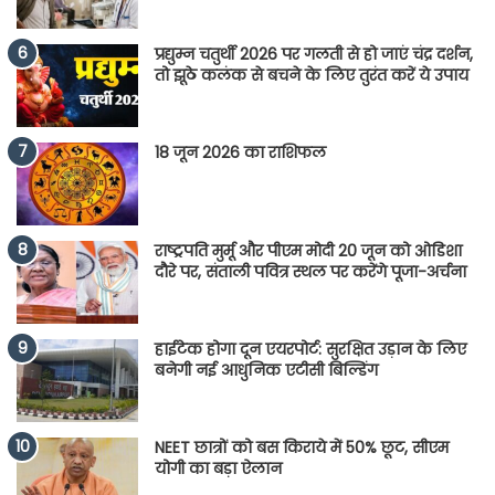
प्रद्युम्न चतुर्थी 2026 पर गलती से हो जाएं चंद्र दर्शन,
तो झूठे कलंक से बचने के लिए तुरंत करें ये उपाय
18 जून 2026 का राशिफल
राष्ट्रपति मुर्मू और पीएम मोदी 20 जून को ओडिशा
दौरे पर, संताली पवित्र स्थल पर करेंगे पूजा-अर्चना
हाईटेक होगा दून एयरपोर्ट: सुरक्षित उड़ान के लिए
बनेगी नई आधुनिक एटीसी बिल्डिंग
NEET छात्रों को बस किराये में 50% छूट, सीएम
योगी का बड़ा ऐलान