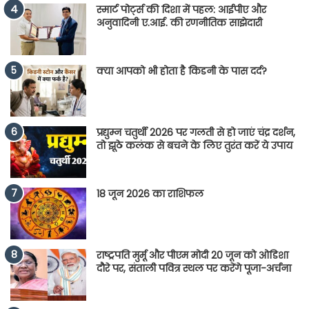
स्मार्ट पोर्ट्स की दिशा में पहल: आईपीए और
अनुवादिनी ए.आई. की रणनीतिक साझेदारी
क्या आपको भी होता है किडनी के पास दर्द?
प्रद्युम्न चतुर्थी 2026 पर गलती से हो जाएं चंद्र दर्शन,
तो झूठे कलंक से बचने के लिए तुरंत करें ये उपाय
18 जून 2026 का राशिफल
राष्ट्रपति मुर्मू और पीएम मोदी 20 जून को ओडिशा
दौरे पर, संताली पवित्र स्थल पर करेंगे पूजा-अर्चना