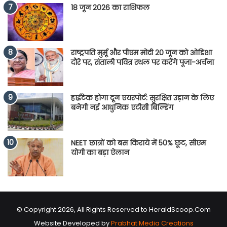
18 जून 2026 का राशिफल
राष्ट्रपति मुर्मू और पीएम मोदी 20 जून को ओडिशा
दौरे पर, संताली पवित्र स्थल पर करेंगे पूजा-अर्चना
हाईटेक होगा दून एयरपोर्ट: सुरक्षित उड़ान के लिए
बनेगी नई आधुनिक एटीसी बिल्डिंग
NEET छात्रों को बस किराये में 50% छूट, सीएम
योगी का बड़ा ऐलान
© Copyright 2026, All Rights Reserved to HeraldScoop.Com
Website Developed by
Prabhat Media Creations