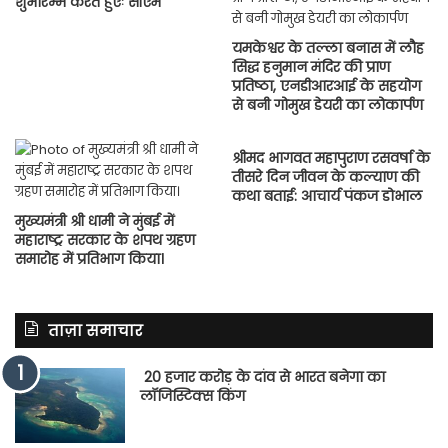
शुभारम्भ करते हुएः सीएम
यमकेश्वर के तल्ला बनास में लौह
सिद्ध हनुमान मंदिर की प्राण
प्रतिष्ठा, एनडीआरआई के सहयोग
से बनी गोमुख डेयरी का लोकार्पण
श्रीमद भागवत महापुराण रसवर्षा के
तीसरे दिन जीवन के कल्याण की
कथा बताई: आचार्य पंकज डोभाल
मुख्यमंत्री श्री धामी ने मुंबई में
महाराष्ट्र सरकार के शपथ ग्रहण
समारोह में प्रतिभाग किया।
ताज़ा समाचार
20 हजार करोड़ के दांव से भारत बनेगा का
लॉजिस्टिक्स किंग