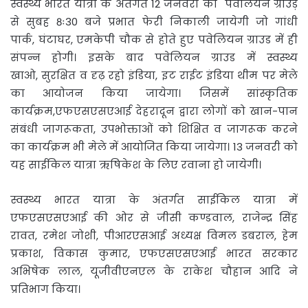
स्वस्थ्य भारत यात्रा के अंतर्गत 12 जनवरी को पवेलियन ग्राउड़
से सुबह 8ः30 बजे प्रभात फेरी निकाली जायेगी जो गांधी
पार्क, घंटाघर, एमकेपी चौक से होते हुए पवेलियन ग्राउड में ही
संपन्न होगी। इसके बाद पवेलियन ग्राउड में स्वस्थ्य
खाओ, सुरक्षित व दृढ़ रहो इंडिया, इट राईट इंडिया थीम पर मेले
का आयोजन किया जायेगा। जिसमें सांस्कृतिक
कार्यक्रम,एफएसएसएआई देहरादून द्वारा लोगों को खान-पान
संबंधी जागरूकता, उपभोक्ताओं को शिक्षित व जागरूक करने
का कार्यक्रम भी मेले में आयोजित किया जायेगा। 13 जनवरी को
यह साईकिल यात्रा ऋषिकेश के लिए रवाना हो जायेगी।
स्वस्थ्य भारत यात्रा के अंतर्गत साईकिल यात्रा में
एफएसएसएआई की ओर से जीसी कण्डवाल, राजेन्द्र सिंह
रावत, रमेश जोशी, पीआरएसआई अध्यक्ष विमल डबराल, हेम
प्रकाश, विकास कुमार, एफएसएसएआई भारत सरकार
अभिषेक लाल, यूजीवीएनएल के राकेश चौहान आदि ने
प्रतिभाग किया।