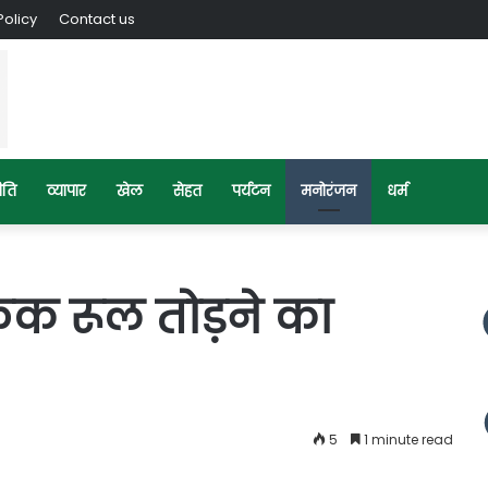
Policy
Contact us
ीति
व्यापार
खेल
सेहत
पर्यटन
मनोरंजन
धर्म
‍िक रूल तोड़ने का
5
1 minute read