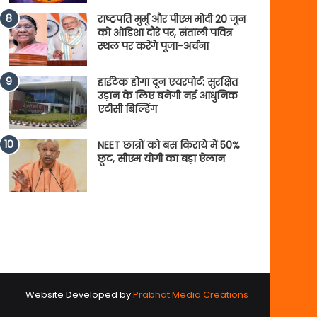
राष्ट्रपति मुर्मू और पीएम मोदी 20 जून
को ओडिशा दौरे पर, संताली पवित्र
स्थल पर करेंगे पूजा-अर्चना
हाईटेक होगा दून एयरपोर्ट: सुरक्षित
उड़ान के लिए बनेगी नई आधुनिक
एटीसी बिल्डिंग
NEET छात्रों को बस किराये में 50%
छूट, सीएम योगी का बड़ा ऐलान
Website Developed by
Prabhat Media Creations