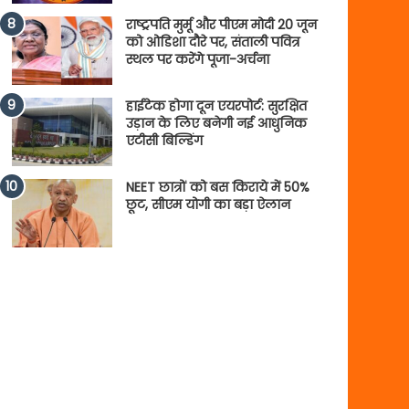
राष्ट्रपति मुर्मू और पीएम मोदी 20 जून
को ओडिशा दौरे पर, संताली पवित्र
स्थल पर करेंगे पूजा-अर्चना
हाईटेक होगा दून एयरपोर्ट: सुरक्षित
उड़ान के लिए बनेगी नई आधुनिक
एटीसी बिल्डिंग
NEET छात्रों को बस किराये में 50%
छूट, सीएम योगी का बड़ा ऐलान