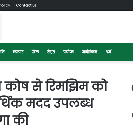
Policy
Contact us
ीति
व्यापार
खेल
सेहत
पर्यटन
मनोरंजन
धर्म
न कोष से रिमझिम को
्थिक मदद उपलब्ध
णा की