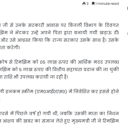
3
1 minute read
ाथ जी से
उनके सरकारी आवास पर बिजली विभाग के दिवंगत
िमझिम ने भेंटकर उन्हें अपने पिता द्वारा बनायी गयी खड़ाऊं दीं।
छी और उसे आश्वस्त किया कि राज्य सरकार उसके साथ है। उसके
यता करेगी।
न कोष से रिमझिम को 05 लाख रुपए की आर्थिक मदद उपलब्ध
रिमझिम को 5 लाख रुपए की वित्तीय सहायता प्रदान की जा चुकी
 राशि भी उपलब्ध करायी जा रही है।
ो मंथली इनकम स्कीम (एम0आई0एस0) में निवेशित कर इससे होने
।
हादसे में पिछले वर्ष हो गयी थी, जबकि उसकी माता का निधन
इस आशय की खबर का संज्ञान लेते हुए मुख्यमंत्री जी ने रिमझिम