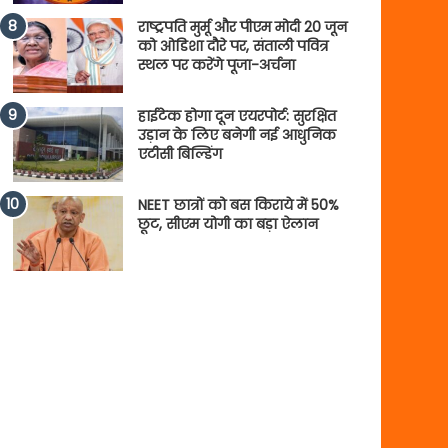
राष्ट्रपति मुर्मू और पीएम मोदी 20 जून
को ओडिशा दौरे पर, संताली पवित्र
स्थल पर करेंगे पूजा-अर्चना
हाईटेक होगा दून एयरपोर्ट: सुरक्षित
उड़ान के लिए बनेगी नई आधुनिक
एटीसी बिल्डिंग
NEET छात्रों को बस किराये में 50%
छूट, सीएम योगी का बड़ा ऐलान