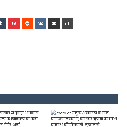
edIn
Tumblr
Pinterest
Reddit
VKontakte
Share via Email
Print