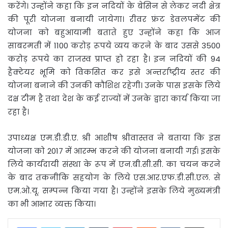
करेंगे। उन्होंने कहा कि इन नदियों के बेसिन से लेकर नदी क्षेत्र
की पूरी योजना बनायी जायेगा। रीवर फ्रंट डेवलपमेंट की
योजना को बहुआयामी बताते हुए उन्होंने कहा कि आज
साबरमती में 1100 करोड़ रूपये व्यय करने के बाद उससे 3500
करोड़ रूपये का राजस्व प्राप्त हो रहा है। इन नदियों की 94
हैक्टेयर भूमि को विकसित कर इसे अन्तर्राष्ट्रीय स्तर की
योजना बनाने की उनकी कौशिश रहेगी। उनके पास इसके लिये
दक्ष टीम है तथा देश के कई राज्यों में उनके द्वारा कार्य किया जा
रहा है।
उपाध्यक्ष एम.डी.डी.ए. श्री आशीष श्रीवास्तव ने बताया कि इस
योजना को 2017 में आरम्भ करने की योजना बनायी गई। इसके
लिये कार्यदायी संस्था के रूप में एन.बी.सी.सी. का चयन करने
के बाद तकनीकि सहयोग के लिये एस.आर.एफ.डी.सी.एल. से
एम.ओ.यू. सम्पन्न किया गया है। उन्होंने इसके लिये मुख्यमंत्री
का भी आभार व्यक्त किया।
LinkedIn
Tumblr
Pinterest
Reddit
VKontakte
Share via Email