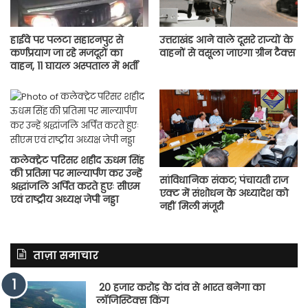
हाईवे पर पलटा सहारनपुर से
उत्तराखंड आने वाले दूसरे राज्यों के
कर्णप्रयाग जा रहे मजदूरों का
वाहनों से वसूला जाएगा ग्रीन टैक्स
वाहन, 11 घायल अस्पताल में भर्ती
कलेक्ट्रेट परिसर शहीद ऊधम सिंह
की प्रतिमा पर माल्यार्पण कर उन्हें
सांविधानिक संकट; पंचायती राज
श्रद्धांजलि अर्पित करते हुएः सीएम
एक्ट में संशोधन के अध्यादेश को
एवं राष्ट्रीय अध्यक्ष जेपी नड्डा
नहीं मिली मंजूरी
ताज़ा समाचार
20 हजार करोड़ के दांव से भारत बनेगा का
लॉजिस्टिक्स किंग