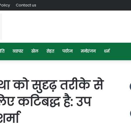
Policy
Contact us
ीति
व्यापार
खेल
सेहत
पर्यटन
मनोरंजन
धर्म
था को सुदृढ़ तरीके से
ए कटिबद्ध है: उप
शर्मा