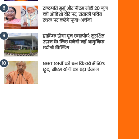
राष्ट्रपति मुर्मू और पीएम मोदी 20 जून
को ओडिशा दौरे पर, संताली पवित्र
स्थल पर करेंगे पूजा-अर्चना
हाईटेक होगा दून एयरपोर्ट: सुरक्षित
उड़ान के लिए बनेगी नई आधुनिक
एटीसी बिल्डिंग
NEET छात्रों को बस किराये में 50%
छूट, सीएम योगी का बड़ा ऐलान