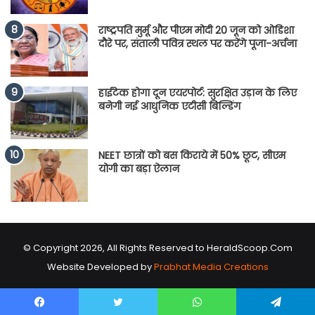
राष्ट्रपति मुर्मू और पीएम मोदी 20 जून को ओडिशा
दौरे पर, संताली पवित्र स्थल पर करेंगे पूजा-अर्चना
हाईटेक होगा दून एयरपोर्ट: सुरक्षित उड़ान के लिए
बनेगी नई आधुनिक एटीसी बिल्डिंग
NEET छात्रों को बस किराये में 50% छूट, सीएम
योगी का बड़ा ऐलान
© Copyright 2026, All Rights Reserved to HeraldScoop.Com
Website Developed by
Prabhat Media Creations