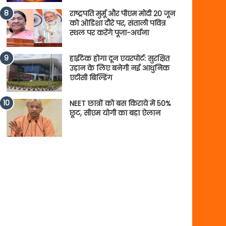
राष्ट्रपति मुर्मू और पीएम मोदी 20 जून
को ओडिशा दौरे पर, संताली पवित्र
स्थल पर करेंगे पूजा-अर्चना
हाईटेक होगा दून एयरपोर्ट: सुरक्षित
उड़ान के लिए बनेगी नई आधुनिक
एटीसी बिल्डिंग
NEET छात्रों को बस किराये में 50%
छूट, सीएम योगी का बड़ा ऐलान