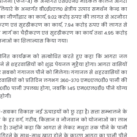
क्षा योजना (फेज-4) के अन्तर्गत एस0एन0 मेडिकल काॅलेज आगरा
रे के अन्तर्गत बी0ई0एल0 क्षेत्रीय उत्पाद समर्थन केन्द्र का
 का जीर्णोद्धार का कार्य, 9.02 करोड़ रुपए की लागत से अरनौटा
ीकरण एवं सुदृढ़ीकरण का कार्य, 7.94 करोड़ रुपए की लागत से
 मार्ग का चैड़ीकरण एवं सुदृढ़ीकरण का कार्य तथा 4.95 करोड़
ोजनाओं का शिलान्यास किया गया।
 आयोजित कार्यक्रम को सम्बोधित करते हुए कहा कि आगरा जल
ने से शहरवासियों को शुद्ध पेयजल मुहैया होगा। आगरा वासियों
सबको गंगाजल पीने को मिलेगा। गंगाजल से शहरवासियों का
 शहरवासियों को प्रतिदिन लगभग 360-370 एम0एल0डी0 पानी की
डी0 पानी उपलब्ध होगा, जबकि 145 एम0एल0डी0 पीने योग्य
होगी।
-सबका विकास’ नई ऊंचाइयों को छू रहा है। सत्ता सम्भालने के
 के हर वर्ग, गरीब, किसान व नौजवान को योजनाओं का लाभ
है। उन्होंने कहा कि आगरा से लेकर मथुरा तक पीने के पानी
े गिरने के साथ-साथ खारा होने के कारण आगरा का पानी पीने