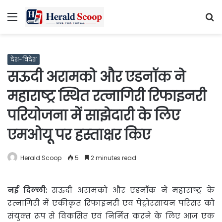
Menu
S
fo
देश-विदेश
सऊदी अरामको और एडनॉक ने
महाराष्‍ट्र स्थित रत्‍नागिरी रिफाइनरी
परियोजना में साझेदारी के लिए
एमओयू पर हस्‍ताक्षर किए
Herald Scoop
5
2 minutes read
नई दिल्ली:
सऊदी अरामको और एडनॉक ने महाराष्‍ट्र के
रत्‍नागिरी में एकीकृत रिफाइनरी एवं पेट्रोरसायन परिसर को
संयुक्‍त रूप से विकसित एवं निर्मित करने के लिए आज एक