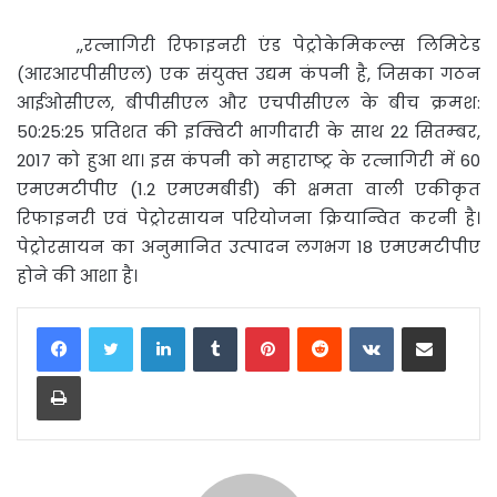
,,रत्‍नागिरी रिफाइनरी एंड पेट्रोकेमिकल्‍स लिमिटेड
(आरआरपीसीएल) एक संयुक्‍त उद्यम कंप‍नी है, जिसका गठन
आईओसीएल, बीपीसीएल और एचपीसीएल के बीच क्रमश:
50:25:25 प्रतिशत की इक्विटी भागीदारी के साथ 22 सितम्‍बर,
2017 को हुआ था। इस कंपनी को महाराष्‍ट्र के रत्‍नागिरी में 60
एमएमटीपीए (1.2 एमएमबीडी) की क्षमता वाली एकीकृत
रिफाइनरी एवं पेट्रोरसायन परियोजना क्रियान्वित करनी है।
पेट्रोरसायन का अनुमानित उत्‍पादन लगभग 18 एमएमटीपीए
होने की आशा है।
LinkedIn
Tumblr
Pinterest
Reddit
VKontakte
Share via Email
Print