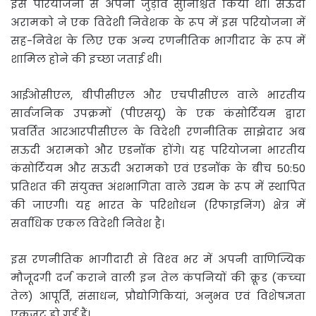
इस परियोजना से अपना जुड़ाव सुनिश्चित किया था। सऊदी
अरामको ने एक विदेशी निवेशक के रूप में इस परियोजना में
सह-निवेश के लिए एक अन्‍य रणनीतिक भागीदार के रूप में
शामिल होने की इच्‍छा जताई थी।
आईओसीएल, बीपीसीएल और एचपीसीएल वाले भारतीय
सार्वजनिक उपक्रमों (पीएसयू) के एक कंसोर्टियम द्वारा
प्रवर्त‍ित आरआरपीसीएल के विदेशी रणनीतिक साझेदार अब
सऊदी अरामको और एडनॉक होंगे। यह परियोजना भारतीय
कंसोर्टियम और सऊदी अरामको एवं एडनॉक के बीच 50:50
प्रतिशत की संयुक्‍त अंशभागिता वाले उद्यम के रूप में स्‍थापित
की जाएगी। यह भारत के परिशोधन (रिफाइनिंग) क्षेत्र में
सर्वाधिक एकल विदेशी निवेश है।
इस रणनीतिक भागीदारी से विश्‍व भर में अपनी वाणिज्यिक
मौजूदगी दर्ज कराने वाली इन तेल कंपनियों की क्रूड (कच्‍चा
तेल) आपूर्त‍ि, संसाधन, प्रौद्योगिकियां, अनुभव एवं विशेषज्ञता
एकजुट हो गई हैं।