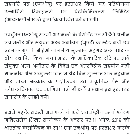
सहमति पत्र (एमओयू) पर हस्‍ताक्षर किये। यह परियोजना
रत्‍नागिरी रिफाइनरी एंड पेट्रोकेमिकल्‍स लिमिटेड
(आरआरपीसीएल) द्वारा क्रियान्वित की जाएगी।
उपर्युक्‍त एमओयू सऊदी अरामको के प्रेसीडेंट एवं सीईओ अमीन
एच.नसीर और संयुक्‍त अरब अमीरात (यूएई) के स्‍टेट मंत्री एवं
एडनॉक ग्रुप के सीईओ माननीय सुल्‍तान अहमद अल जबेर के
बीच स्‍थापित किया गया। भारत के आधिकारिक दौरे पर आये
संयुक्‍त अरब अमीरात के विदेश एवं अंतर्राष्‍ट्रीय सहयोग मंत्री
माननीय शेख अब्‍दुल्‍ला बिन जायेद बिन सुल्‍तान अल नहयान
और भारत सरकार के पेट्रोलियम एवं प्राकृतिक गैस और
कौशल विकास एवं उद्यमिता मंत्री श्री धर्मेन्‍द्र प्रधान इस हस्‍ताक्षर
समारोह के साझी बने।
इससे पहले, सऊदी अरामको ने 16वें अंतर्राष्‍ट्रीय ऊर्जा फोरम
मंत्रिस्‍तरीय शिखर सम्‍मेलन के अवसर पर 11 अप्रैल, 2018 को
भारतीय कंसोर्टियम के साथ एक एमओयू पर हस्‍ताक्षर करके