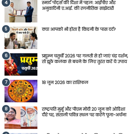
स्मार्ट पोर्ट्स की दिशा में पहल: आईपीए और
अनुवादिनी ए.आई. की रणनीतिक साझेदारी
क्या आपको भी होता है किडनी के पास दर्द?
प्रद्युम्न चतुर्थी 2026 पर गलती से हो जाएं चंद्र दर्शन,
तो झूठे कलंक से बचने के लिए तुरंत करें ये उपाय
18 जून 2026 का राशिफल
राष्ट्रपति मुर्मू और पीएम मोदी 20 जून को ओडिशा
दौरे पर, संताली पवित्र स्थल पर करेंगे पूजा-अर्चना