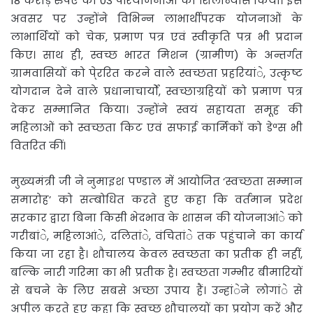
18 करोड़ रुपए की 03 परियोजनाओं का शिलान्यास किया। इस
अवसर पर उन्होंने विभिन्न लाभार्थीपरक योजनाओं के
लाभार्थियों को चेक, प्रमाण पत्र एवं स्वीकृति पत्र भी प्रदान
किए। साथ ही, स्वच्छ भारत मिशन (ग्रामीण) के अन्तर्गत
ग्रामवासियों को पे्ररित करने वाले स्वच्छता प्रहरियांे, उत्कृष्ट
योगदान देने वाले प्रधानाचार्यों, स्वच्छाग्रहियों को प्रमाण पत्र
देकर सम्मानित किया। उन्होंने स्वयं सहायता समूह की
महिलाओं को स्वच्छता किट एवं सफाई कार्मिकों को डेªस भी
वितरित कीं।
मुख्यमंत्री जी ने नुमाइश पण्डाल में आयोजित ‘स्वच्छता सम्मान
समारोह’ को सम्बोधित करते हुए कहा कि वर्तमान प्रदेश
सरकार द्वारा बिना किसी भेदभाव के शासन की योजनाआंे को
गरीबांे, महिलाआंे, दलितांे, वंचितांे तक पहुंचाने का कार्य
किया जा रहा है। शौचालय केवल स्वच्छता का प्रतीक ही नहीं,
बल्कि नारी गरिमा का भी प्रतीक है। स्वच्छता गम्भीर बीमारियों
से बचने के लिए सबसे अच्छा उपाय हैं। उन्हांेने लोगांे से
अपील करते हुए कहा कि स्वच्छ शौचालयों का प्रयोग करें और