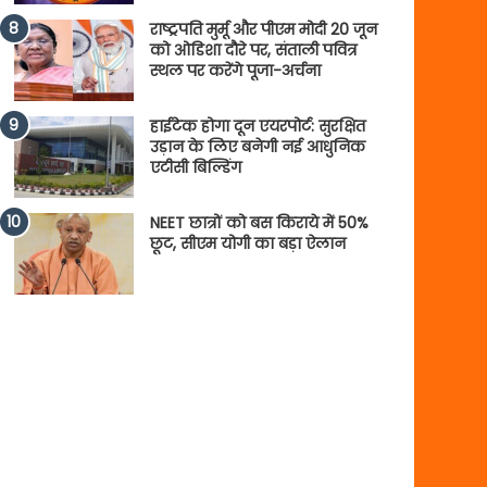
राष्ट्रपति मुर्मू और पीएम मोदी 20 जून
को ओडिशा दौरे पर, संताली पवित्र
स्थल पर करेंगे पूजा-अर्चना
हाईटेक होगा दून एयरपोर्ट: सुरक्षित
उड़ान के लिए बनेगी नई आधुनिक
एटीसी बिल्डिंग
NEET छात्रों को बस किराये में 50%
छूट, सीएम योगी का बड़ा ऐलान