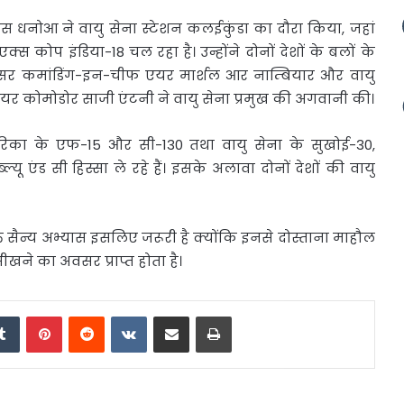
 एस धनोआ ने
वायु सेना स्टेशन कलईकुंडा का दौरा किया, जहां
स कोप इंडिया-18 चल रहा है। उन्होंने दोनों देशों के बलों के
सर कमांडिंग-इन-चीफ एयर मार्शल आर नाम्बियार और वायु
र कोमोडोर साजी एंटनी ने वायु सेना प्रमुख की अगवानी की।
ेरिका के एफ-15 और सी-130 तथा वायु सेना के सुखोई-30,
यू एंड सी हिस्सा ले रहे हैं। इसके अलावा दोनों देशों की वायु
्त सैन्य अभ्यास इसलिए जरूरी है क्योंकि इनसे दोस्ताना माहौल
ीखने का अवसर प्राप्त होता है।
edIn
Tumblr
Pinterest
Reddit
VKontakte
Share via Email
Print