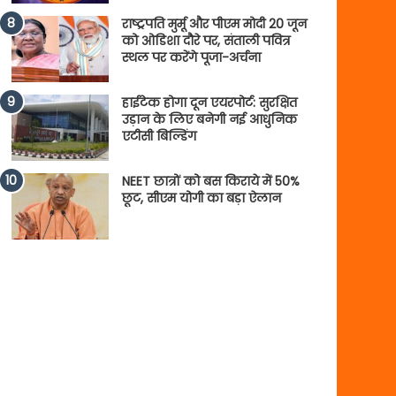
राष्ट्रपति मुर्मू और पीएम मोदी 20 जून
को ओडिशा दौरे पर, संताली पवित्र
स्थल पर करेंगे पूजा-अर्चना
हाईटेक होगा दून एयरपोर्ट: सुरक्षित
उड़ान के लिए बनेगी नई आधुनिक
एटीसी बिल्डिंग
NEET छात्रों को बस किराये में 50%
छूट, सीएम योगी का बड़ा ऐलान