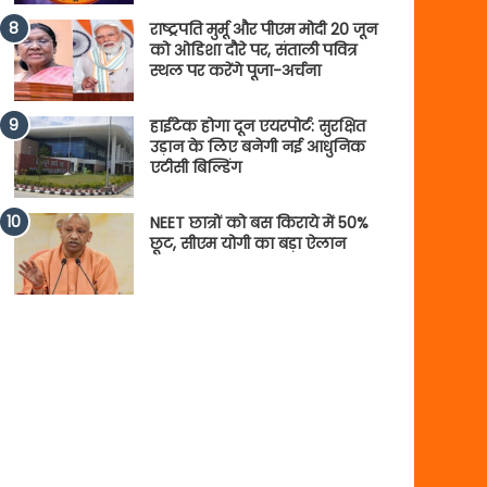
राष्ट्रपति मुर्मू और पीएम मोदी 20 जून
को ओडिशा दौरे पर, संताली पवित्र
स्थल पर करेंगे पूजा-अर्चना
हाईटेक होगा दून एयरपोर्ट: सुरक्षित
उड़ान के लिए बनेगी नई आधुनिक
एटीसी बिल्डिंग
NEET छात्रों को बस किराये में 50%
छूट, सीएम योगी का बड़ा ऐलान