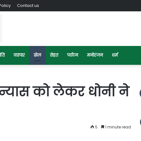
Policy
Contact us
ीति
व्यापार
खेल
सेहत
पर्यटन
मनोरंजन
धर्म
सन्यास को लेकर धोनी ने
5
1 minute read