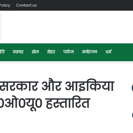
Policy
Contact us
ीति
व्यापार
खेल
सेहत
पर्यटन
मनोरंजन
धर्म
्य सरकार और आइकिया
म0ओ0यू0 हस्तारित