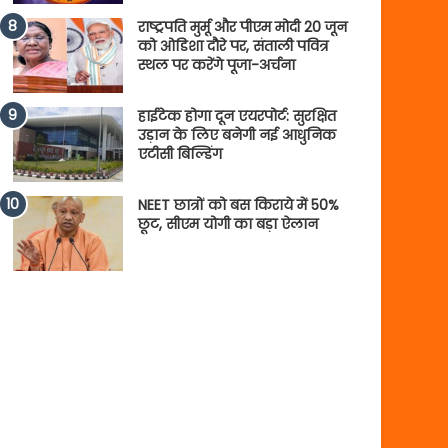
राष्ट्रपति मुर्मू और पीएम मोदी 20 जून
को ओडिशा दौरे पर, संताली पवित्र
स्थल पर करेंगे पूजा-अर्चना
हाईटेक होगा दून एयरपोर्ट: सुरक्षित
उड़ान के लिए बनेगी नई आधुनिक
एटीसी बिल्डिंग
NEET छात्रों को बस किराये में 50%
छूट, सीएम योगी का बड़ा ऐलान