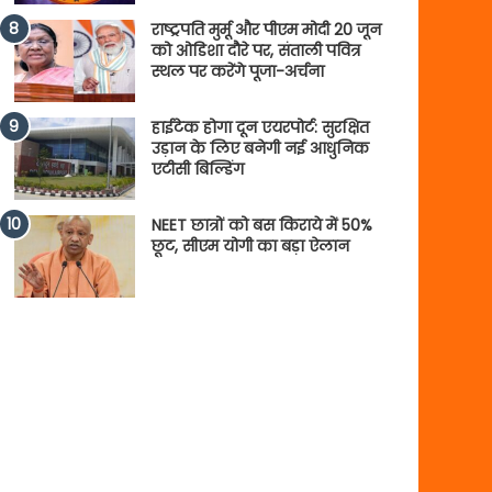
राष्ट्रपति मुर्मू और पीएम मोदी 20 जून
को ओडिशा दौरे पर, संताली पवित्र
स्थल पर करेंगे पूजा-अर्चना
हाईटेक होगा दून एयरपोर्ट: सुरक्षित
उड़ान के लिए बनेगी नई आधुनिक
एटीसी बिल्डिंग
NEET छात्रों को बस किराये में 50%
छूट, सीएम योगी का बड़ा ऐलान