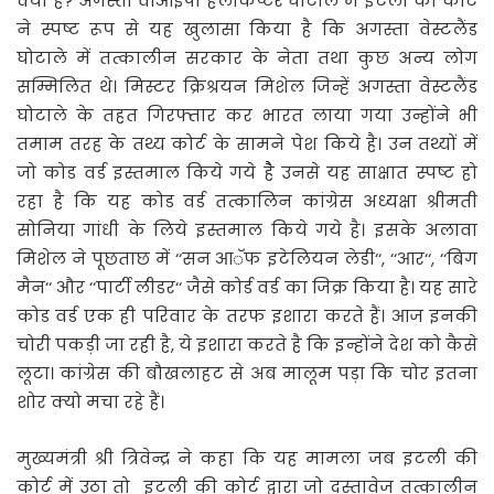
क्या है? अगस्ता वीआईपी हैलीकप्टर घोटाले में इटली की कोर्ट
ने स्पष्ट रूप से यह खुलासा किया है कि अगस्ता वेस्टलैंड
घोटाले में तत्कालीन सरकार के नेता तथा कुछ अन्य लोग
सम्मिलित थे। मिस्टर क्रिश्रयन मिशेल जिन्हें अगस्ता वेस्टलैंड
घोटाले के तहत गिरफ्तार कर भारत लाया गया उन्होंने भी
तमाम तरह के तथ्य कोर्ट के सामने पेश किये है। उन तथ्यों में
जो कोड वर्ड इस्तमाल किये गये हैै उनसे यह साक्षात स्पष्ट हो
रहा है कि यह कोड वर्ड तत्कालिन कांग्रेस अध्यक्षा श्रीमती
सोनिया गांधी के लिये इस्तमाल किये गये है। इसके अलावा
मिशेल ने पूछताछ में ‘‘सन आॅफ इटेलियन लेडी‘‘, ‘‘आर‘‘, ‘‘बिग
मैन‘‘ और ‘‘पार्टी लीडर‘‘ जैसे कोर्ड वर्ड का जिक्र किया है। यह सारे
कोड वर्ड एक ही परिवार के तरफ इशारा करते हैं। आज इनकी
चोरी पकड़ी जा रही है, ये इशारा करते है कि इन्होंने देश को कैसे
लूटा। कांग्रेस की बौखलाहट से अब मालूम पड़ा कि चोर इतना
शोर क्यो मचा रहे हैं।
मुख्यमंत्री श्री त्रिवेन्द्र ने कहा कि यह मामला जब इटली की
कोर्ट में उठा तो इटली की कोर्ट द्वारा जो दस्तावेज तत्कालीन