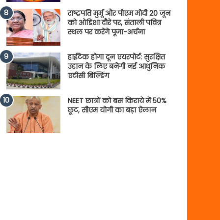
राष्ट्रपति मुर्मू और पीएम मोदी 20 जून
को ओडिशा दौरे पर, संताली पवित्र
स्थल पर करेंगे पूजा-अर्चना
हाईटेक होगा दून एयरपोर्ट: सुरक्षित
उड़ान के लिए बनेगी नई आधुनिक
एटीसी बिल्डिंग
NEET छात्रों को बस किराये में 50%
छूट, सीएम योगी का बड़ा ऐलान