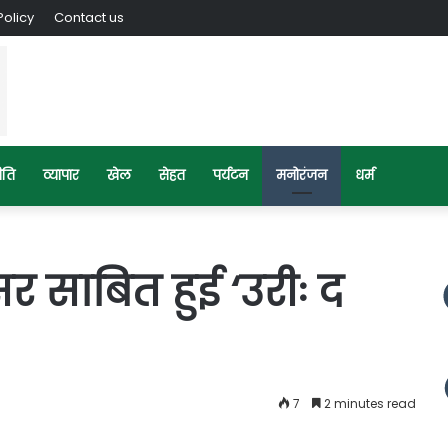
Policy
Contact us
ीति
व्यापार
खेल
सेहत
पर्यटन
मनोरंजन
धर्म
र साबित हुई ‘उरीः द
7
2 minutes read