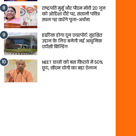
राष्ट्रपति मुर्मू और पीएम मोदी 20 जून
को ओडिशा दौरे पर, संताली पवित्र
स्थल पर करेंगे पूजा-अर्चना
हाईटेक होगा दून एयरपोर्ट: सुरक्षित
उड़ान के लिए बनेगी नई आधुनिक
एटीसी बिल्डिंग
NEET छात्रों को बस किराये में 50%
छूट, सीएम योगी का बड़ा ऐलान