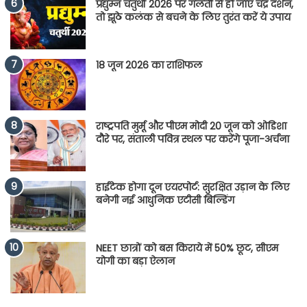
प्रद्युम्न चतुर्थी 2026 पर गलती से हो जाएं चंद्र दर्शन,
तो झूठे कलंक से बचने के लिए तुरंत करें ये उपाय
18 जून 2026 का राशिफल
राष्ट्रपति मुर्मू और पीएम मोदी 20 जून को ओडिशा
दौरे पर, संताली पवित्र स्थल पर करेंगे पूजा-अर्चना
हाईटेक होगा दून एयरपोर्ट: सुरक्षित उड़ान के लिए
बनेगी नई आधुनिक एटीसी बिल्डिंग
NEET छात्रों को बस किराये में 50% छूट, सीएम
योगी का बड़ा ऐलान