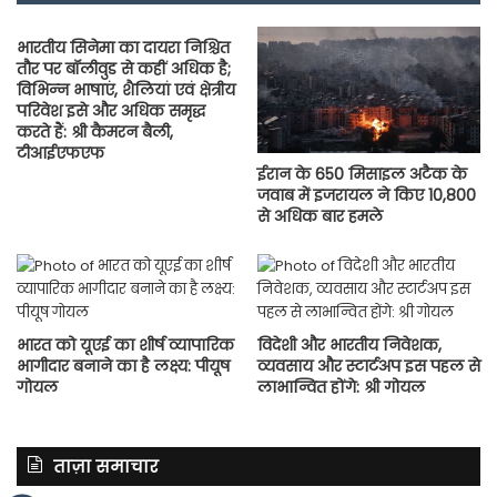
भारतीय सिनेमा का दायरा निश्चित
तौर पर बॉलीवुड से कहीं अधिक है;
विभिन्‍न भाषाएं, शैलियां एवं क्षेत्रीय
परिवेश इसे और अधिक समृद्ध
करते हैं: श्री कैमरन बैली,
टीआईएफएफ
ईरान के 650 मिसाइल अटैक के
जवाब में इजरायल ने किए 10,800
से अधिक बार हमले
भारत को यूएई का शीर्ष व्यापारिक
विदेशी और भारतीय निवेशक,
भागीदार बनाने का है लक्ष्य: पीयूष
व्यवसाय और स्टार्टअप इस पहल से
गोयल
लाभान्वित होंगे: श्री गोयल
ताज़ा समाचार