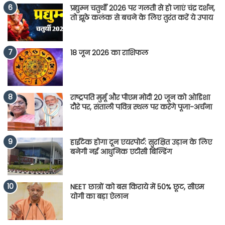
प्रद्युम्न चतुर्थी 2026 पर गलती से हो जाएं चंद्र दर्शन,
तो झूठे कलंक से बचने के लिए तुरंत करें ये उपाय
18 जून 2026 का राशिफल
राष्ट्रपति मुर्मू और पीएम मोदी 20 जून को ओडिशा
दौरे पर, संताली पवित्र स्थल पर करेंगे पूजा-अर्चना
हाईटेक होगा दून एयरपोर्ट: सुरक्षित उड़ान के लिए
बनेगी नई आधुनिक एटीसी बिल्डिंग
NEET छात्रों को बस किराये में 50% छूट, सीएम
योगी का बड़ा ऐलान