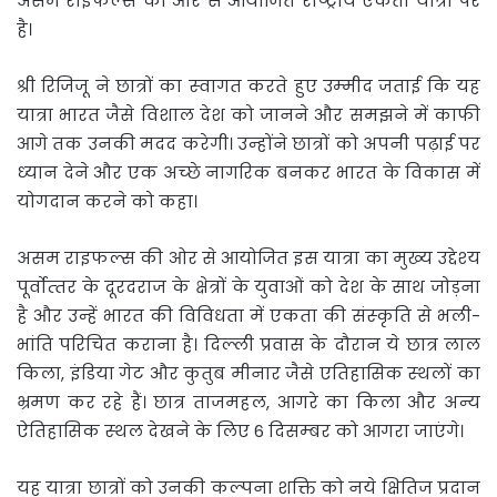
असम राइफल्‍स की ओर से आयोजित राष्‍ट्रीय एकता यात्रा पर
है।
श्री रिजिजू ने छात्रों का स्‍वागत करते हुए उम्‍मीद जताई कि यह
यात्रा भारत जैसे विशाल देश को जानने और समझने में काफी
आगे तक उनकी मदद करेगी। उन्‍होंने छात्रों को अपनी पढ़ाई पर
ध्‍यान देने और एक अच्‍छे नागरिक बनकर भारत के विकास में
योगदान करने को कहा।
असम राइफल्‍स की ओर से आयोजित इस यात्रा का मुख्‍य उद्देश्‍य
पूर्वोत्‍तर के दूरदराज के क्षेत्रों के युवाओं को देश के साथ जोड़ना
है और उन्‍हें भारत की विविधता में एकता की संस्‍कृति से भली-
भांति परिचित कराना है। दिल्‍ली प्रवास के दौरान ये छात्र लाल
किला, इंडिया गेट और कुतुब मीनार जैसे एतिहासिक स्‍थलों का
भ्रमण कर रहे हैं। छात्र ताजमहल, आगरे का किला और अन्‍य
ऐतिहासिक स्‍थल देखने के लिए 6 दिसम्‍बर को आगरा जाएंगे।
यह यात्रा छात्रों को उनकी कल्‍पना शक्ति को नये क्षितिज प्रदान