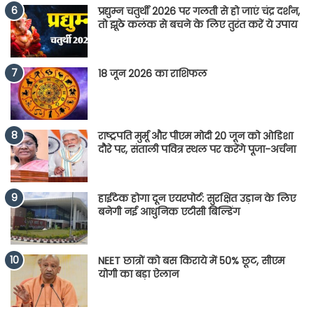
प्रद्युम्न चतुर्थी 2026 पर गलती से हो जाएं चंद्र दर्शन,
तो झूठे कलंक से बचने के लिए तुरंत करें ये उपाय
18 जून 2026 का राशिफल
राष्ट्रपति मुर्मू और पीएम मोदी 20 जून को ओडिशा
दौरे पर, संताली पवित्र स्थल पर करेंगे पूजा-अर्चना
हाईटेक होगा दून एयरपोर्ट: सुरक्षित उड़ान के लिए
बनेगी नई आधुनिक एटीसी बिल्डिंग
NEET छात्रों को बस किराये में 50% छूट, सीएम
योगी का बड़ा ऐलान