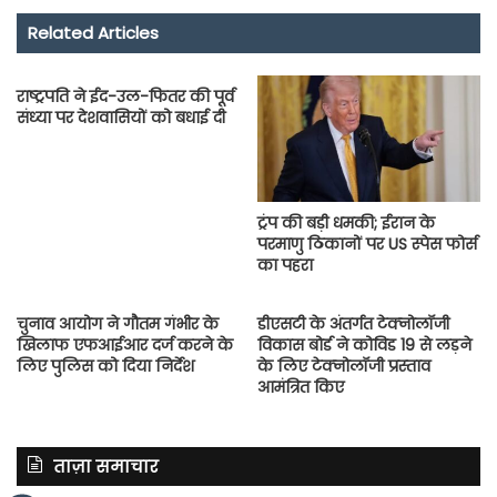
Related Articles
राष्‍ट्रपति ने ईद-उल-फितर की पूर्व
संध्‍या पर देशवासियों को बधाई दी
ट्रंप की बड़ी धमकी; ईरान के
परमाणु ठिकानों पर US स्पेस फोर्स
का पहरा
चुनाव आयोग ने गौतम गंभीर के
डीएसटी के अंतर्गत टेक्‍नोलॉजी
खिलाफ एफआईआर दर्ज करने के
विकास बोर्ड ने कोविड 19 से लड़ने
लिए पुलिस को दिया निर्देश
के लिए टेक्‍नोलॉजी प्रस्‍ताव
आमंत्रित किए
ताज़ा समाचार