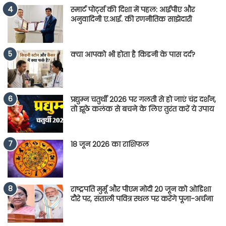
स्मार्ट पोर्ट्स की दिशा में पहल: आईपीए और
अनुवादिनी ए.आई. की रणनीतिक साझेदारी
क्या आपको भी होता है किडनी के पास दर्द?
प्रद्युम्न चतुर्थी 2026 पर गलती से हो जाएं चंद्र दर्शन,
तो झूठे कलंक से बचने के लिए तुरंत करें ये उपाय
18 जून 2026 का राशिफल
राष्ट्रपति मुर्मू और पीएम मोदी 20 जून को ओडिशा
दौरे पर, संताली पवित्र स्थल पर करेंगे पूजा-अर्चना