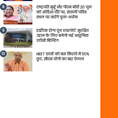
राष्ट्रपति मुर्मू और पीएम मोदी 20 जून
को ओडिशा दौरे पर, संताली पवित्र
स्थल पर करेंगे पूजा-अर्चना
हाईटेक होगा दून एयरपोर्ट: सुरक्षित
उड़ान के लिए बनेगी नई आधुनिक
एटीसी बिल्डिंग
NEET छात्रों को बस किराये में 50%
छूट, सीएम योगी का बड़ा ऐलान