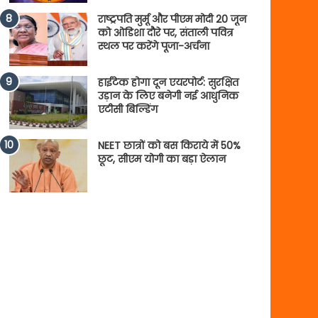
राष्ट्रपति मुर्मू और पीएम मोदी 20 जून
को ओडिशा दौरे पर, संताली पवित्र
स्थल पर करेंगे पूजा-अर्चना
हाईटेक होगा दून एयरपोर्ट: सुरक्षित
उड़ान के लिए बनेगी नई आधुनिक
एटीसी बिल्डिंग
NEET छात्रों को बस किराये में 50%
छूट, सीएम योगी का बड़ा ऐलान