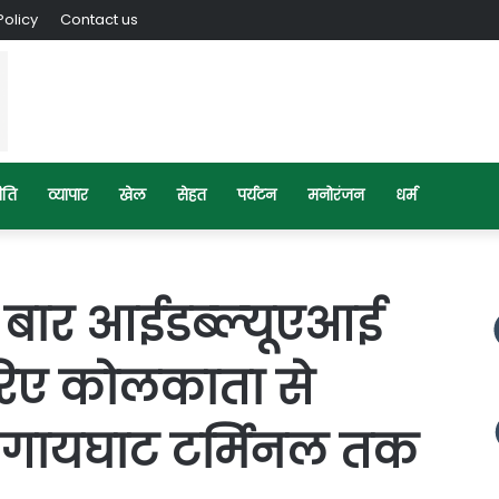
Policy
Contact us
ीति
व्यापार
खेल
सेहत
पर्यटन
मनोरंजन
धर्म
बार आईडब्‍ल्‍यूएआई
रिए कोलकाता से
र गायघाट टर्मिनल तक