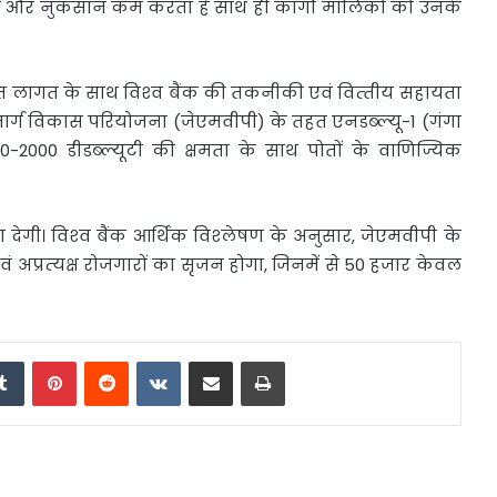
ाव और नुकसान कम करता है साथ ही कार्गो मालिकों को उनके
 लागत के साथ विश्‍व बैंक की तकनीकी एवं वित्‍तीय सहायता
्ग विकास परियोजना (जेएमवीपी) के तहत एनडब्‍ल्‍यू-1 (गंगा
000 डीडब्‍ल्‍यूटी की क्षमता के साथ पोतों के वाणिज्यिक
 देगी। विश्‍व बैंक आर्थिक विश्‍लेषण के अनुसार, जेएमवीपी के
ं अप्रत्‍यक्ष रोजगारों का सृजन होगा, जिनमें से 50 हजार केवल
edIn
Tumblr
Pinterest
Reddit
VKontakte
Share via Email
Print