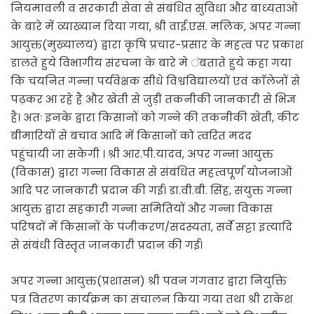
नियमावली व सरकारी सेवा से संबंधित सुविधा और बाध्यताओं
के बारे में व्याख्यान दिया गया, श्री वाई.एस. मलिक, अपर गन्ना
आयुक्त(मुख्यालय) द्वारा कृषि प्रचार-प्रसार के महत्व पर प्रकाश
डालते हुये विभागीय संरचना के बारे मे ंबताते हुये कहा गया
कि चयनित गन्ना पर्यवेक्षक सीधे विश्वविद्यालयों एवं काॅलेजों से
पढ़कर आ रहे है और खेती से जुड़ी तकनीकी जानकारी से भिज्ञ
है। अतः इनके द्वारा किसानों को गन्ने की तकनीकी खेती, कीट
बीमारियों से बचाव आदि में किसानों को त्वरित मदद
पहुंचायी जा सकेगी । श्री आर.पी.यादव, अपर गन्ना आयुक्त
(विकास) द्वारा गन्ना विकास से संबंधित महत्वपूर्ण योजनाओं
आदि पर जानकारी प्रदान की गई। डा.वी.बी. सिंह, संयुक्त गन्ना
आयुक्त द्वारा सहकारी गन्ना समितियों और गन्ना विकास
परिषदों में किसानों के पंजीकरण/सदस्यता, सर्वे सट्टा इत्यादि
से संबंधी विस्तृत जानकारी प्रदान की गई।
अपर गन्ना आयुक्त(प्रशासन) श्री पवन गंगवार द्वारा नियुक्ति
पत्र वितरण कार्यक्रम का संचालन किया गया तथा श्री राकेश