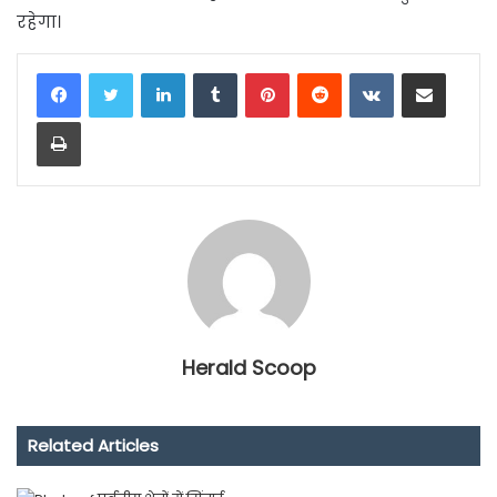
रहेगा।
LinkedIn
Tumblr
Pinterest
Reddit
VKontakte
Share via Email
Print
Herald Scoop
Related Articles