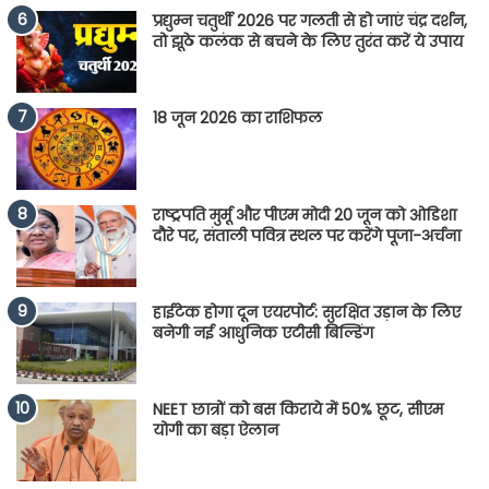
प्रद्युम्न चतुर्थी 2026 पर गलती से हो जाएं चंद्र दर्शन,
तो झूठे कलंक से बचने के लिए तुरंत करें ये उपाय
18 जून 2026 का राशिफल
राष्ट्रपति मुर्मू और पीएम मोदी 20 जून को ओडिशा
दौरे पर, संताली पवित्र स्थल पर करेंगे पूजा-अर्चना
हाईटेक होगा दून एयरपोर्ट: सुरक्षित उड़ान के लिए
बनेगी नई आधुनिक एटीसी बिल्डिंग
NEET छात्रों को बस किराये में 50% छूट, सीएम
योगी का बड़ा ऐलान