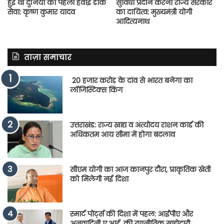
हुई थी दुनिया की पहली हवाई डाक
सुविधा प्रदान करना राज्य सरकार
सेवा: कृष्ण कुमार यादव
का दायित्व: मुख्यमंत्री योगी
आदित्यनाथ
ताज़ा समाचार
20 हजार करोड़ के दांव से भारत बनेगा का
लॉजिस्टिक्स किंग
उत्तराखंड: राज्य खाद्य व अंत्योदय राशन कार्ड की
अधिकतम आय सीमा में होगा बदलाव
सीएम योगी का आज कानपुर दौरा, प्राकृतिक खेती
को मिलेगी नई दिशा
स्मार्ट पोर्ट्स की दिशा में पहल: आईपीए और
अनुवादिनी ए.आई. की रणनीतिक साझेदारी