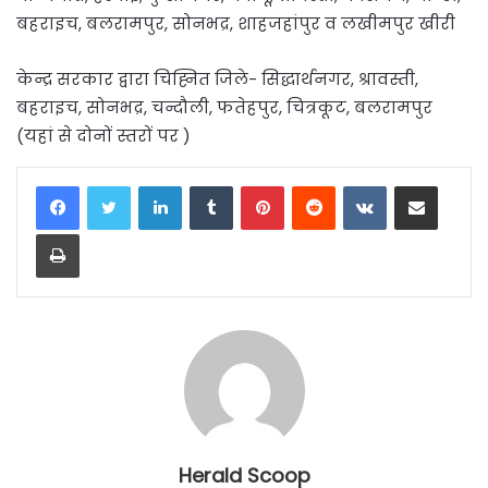
बहराइच, बलरामपुर, सोनभद्र, शाहजहांपुर व लखीमपुर खीरी
केन्द्र सरकार द्वारा चिह्नित जिले- सिद्धार्थनगर, श्रावस्ती,
बहराइच, सोनभद्र, चन्दौली, फतेहपुर, चित्रकूट, बलरामपुर
(यहां से दोनों स्तरों पर )
LinkedIn
Tumblr
Pinterest
Reddit
VKontakte
Share via Email
Print
Herald Scoop