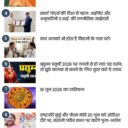
स्मार्ट पोर्ट्स की दिशा में पहल: आईपीए और
अनुवादिनी ए.आई. की रणनीतिक साझेदारी
क्या आपको भी होता है किडनी के पास दर्द?
प्रद्युम्न चतुर्थी 2026 पर गलती से हो जाएं चंद्र दर्शन,
तो झूठे कलंक से बचने के लिए तुरंत करें ये उपाय
18 जून 2026 का राशिफल
राष्ट्रपति मुर्मू और पीएम मोदी 20 जून को ओडिशा
दौरे पर, संताली पवित्र स्थल पर करेंगे पूजा-अर्चना