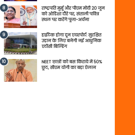
राष्ट्रपति मुर्मू और पीएम मोदी 20 जून
को ओडिशा दौरे पर, संताली पवित्र
स्थल पर करेंगे पूजा-अर्चना
हाईटेक होगा दून एयरपोर्ट: सुरक्षित
उड़ान के लिए बनेगी नई आधुनिक
एटीसी बिल्डिंग
NEET छात्रों को बस किराये में 50%
छूट, सीएम योगी का बड़ा ऐलान