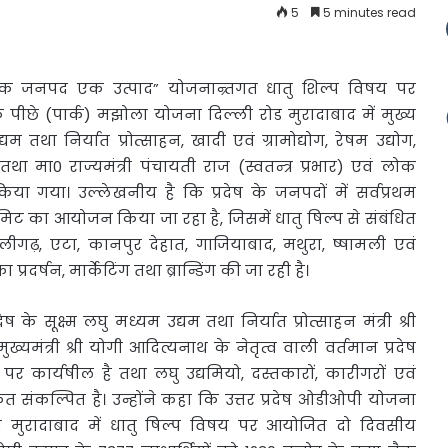
5
5 minutes read
ी “एक जनपद एक
उत्पाद” योजनान्र्तगत धातु शिल्प विषय पर
ीछे (पार्क) मझोला योजना दिल्ली रोड मुरादाबाद में मुख्य
्यम तथा निर्यात प्रोत्साहन, खादी एवं ग्रामोद्योग, रेषम उद्योग,
 तथा मा0 राज्यमंत्री पंचायती राज (स्वतन्त्र प्रभार) एवं लोक
रा किया गया। उल्लेखनीय है कि प्रदेष के जनपदों में सर्वप्रथम
िट का आयोजन किया जा रहा है, जिसमें धातु षिल्प से संबंधित
लीगढ़, एटा, कानपुर देहात, गाजियाबाद, मथुरा, ष्षामली एवं
र्षन, मार्केटिंग तथा ब्रान्डिंग की जा रही है।
 के सूक्ष्म लघु मध्यम उद्यम तथा निर्यात प्रोत्साहन मंत्री श्री
्यमंत्री श्री योगी आदित्यनाथ के नेतृत्व वाली वर्तमान प्रदेष
कार्यषील है तथा लघु उद्यमियो, दस्तकारों, कारीगरों एवं
 कृत संकल्पित है। उन्होंने कहा कि उत्तर प्रदेष ओडीओपी योजना
था मुरादाबाद में धातु षिल्प विषय पर आयोजित दो दिवसीय