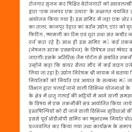
रोजगार सृजन कर षिक्षित बेरोजगारों को स्वावलम्बी 
द्वारा “एक जनपद एक उत्पाद” के अन्र्तगत चयनित उ
आयोजन किया गया है। इस समिट में जहां एक ओर मु
का ताला, कानपुर देहात का बर्तन उद्योग, एटा को घुं
फिटिंग , ष्षामली का रिम एवं धुरा तथा संत कबीर 
दर्ज करा रहे हैं। साथ ही इस समिट मंे कई तक
(नेषनल स्टाक एक्सचेन्ज) के विषेषज्ञ तथा ष्षेय
जाएगी। इसके अतिरिक्त जैम पोर्टल से संबंधित तकनीकी
उन्होंने कहा कि बायर सैलर मीट में कई वाइंग एजेन्
लिया जा रहा है। उद्योग निदेषक श्री नायक ने बताया क
निर्यातकों को निर्यात एवं आयात के सम्बन्ध म
विभाग द्वारा चलाई जाने वाली विभिन्न योजनाओं के 
के क्षेत्र में धातु गलाई की भट्टियों में आने वाली सम
के विषय में एक तकनीकी सत्र आयोजित किया जायेगा। तथ
हस्तषिल्पियों को दी जाने वाली विभिन्न सुविधाओं की जा
इससे पूर्व ओडीओपी समिट का ष्षुभारम्भ निर्यात प्रोत्स
प्रज्जवलित कर किया गया तथा कार्यक्रम के समापन 