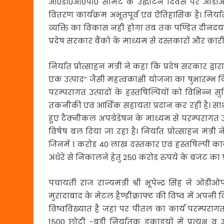
ओ0डी0ओ0पी0 समिट के उद्घाटन दिवस पर ओडीओपी
वितरण कार्यक्रम अभूतपूर्व एवं ऐतिहासिक है। निर्य
व्यक्ति का विकास नही होगा तब तक पण्डित दीनदया
प्रदेष सरकार बैंको के माध्यम से दस्तकारों और कारी
निर्यात प्रोत्साहन मंत्री ने कहा कि प्रदेष सरका
एक उत्पाद” जैसी महत्वकांक्षी योजना का षुभारम्भ 
परम्परागत उत्पादों के हस्तषिल्पियों को विभिन्न स
तकनीकी एवं आर्थिक सहायता प्रदान कर रही है। साथ ही
हुए टैक्नीकल अपग्रेडेषन के माध्यम से परम्परागत उद्य
विषेष बल दिया जा रहा है। निर्यात प्रोत्साहन मंत्री 
जिनमें 1 करोड 40 लाख दस्तकार एवं हस्तषिल्पी कार
अंधेरे से निकालने हेतु 250 करोड रुपये के बजट का प
पंचायती राज राज्यमंत्री श्री भूपेन्द्र सिंह ने ओ
मुरादाबाद के मेटल हैण्डीक्राफ्ट की विष्व में अपनी व
विष्वविख्यात है जहां पर पीतल का कार्य परम्प
1500 छोटी -बडी निर्यातक इकाइयों में प्रत्यक्ष 