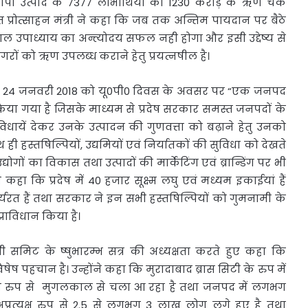
 उत्पाद के 7377 लाभार्थियों को 1230 करोड़ के ऋण चैक
ात प्रोत्साहन मंत्री ने कहा कि जब तक अन्तिम पायदान पर बैठे
ल उपाध्याय का अन्त्योदय सफल नही होगा और इसी उद्देष्य से
गरों को ऋण उपलब्ध कराने हेतु प्रयत्नषील है।
र द्वारा 24 जनवरी 2018 को यू0पी0 दिवस के अवसर पर “एक जनपद
किया गया है जिसके माध्यम से प्रदेष सरकार समस्त जनपदों के
ुविधायें देकर उनके उत्पादन की गुणवत्ता को बढ़ाने हेतु उनको
 हस्तषिल्पियों, उद्यमियों एवं निर्यातकों की सुविधा को देखते
ोगों का विकास तथा उत्पादों की मार्केटिंग एवं ब्रान्डिंग पर भी
ने कहा कि प्रदेष में 40 हजार सूक्ष्म लघु एवं मध्यम इकाईयां हैं
्यरत हैं तथा सरकार ने इन सभी हस्तषिल्पियों को गुमनामी के
्राविधान किया है।
डीओपी समिट के ष्षुभारम्भ सत्र की अध्यक्षता करते हुए कहा कि
िषेष पहचान है। उन्होंने कहा कि मुरादाबाद ब्रास सिटी के रुप में
रागत रुप से मुगलकाल से चला आ रहा है तथा जनपद में लगभग
व अप्रत्यक्ष रुप से 2.5 से लगभग 3 लाख लोग लगे हुए है तथा