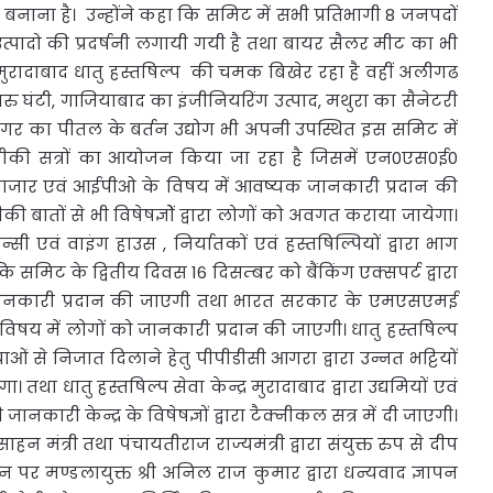
बनाना है। उन्होंने कहा कि समिट में सभी प्रतिभागी 8 जनपदों
त्पादो की प्रदर्षनी लगायी गयी है तथा बायर सैलर मीट का भी
रादाबाद धातु हस्तषिल्प की चमक बिखेर रहा है वहीं अलीगढ
घरु घंटी, गाजियाबाद का इंजीनियरिंग उत्पाद, मथुरा का सैनेटरी
नगर का पीतल के बर्तन उद्योग भी अपनी उपस्थित इस समिट में
नीकी सत्रों का आयोजन किया जा रहा है जिसमें एन0एस0ई0
र बाजार एवं आईपीओ के विषय में आवष्यक जानकारी प्रदान की
 बातों से भी विषेषज्ञोें द्वारा लोगों को अवगत कराया जायेगा।
सी एवं वाइंग हाउस , निर्यातकों एवं हस्तषिल्पियों द्वारा भाग
ि समिट के द्वितीय दिवस 16 दिसम्बर को बैंकिंग एक्सपर्ट द्वारा
ंे जानकारी प्रदान की जाएगी तथा भारत सरकार के एमएसएमई
विषय में लोगों को जानकारी प्रदान की जाएगी। धातु हस्तषिल्प
स्याओं से निजात दिलाने हेतु पीपीडीसी आगरा द्वारा उन्नत भट्टियों
ा धातु हस्तषिल्प सेवा केन्द्र मुरादाबाद द्वारा उद्यमियों एवं
नकारी केन्द्र के विषेषज्ञों द्वारा टैक्नीकल सत्र में दी जाएगी।
ाहन मंत्री तथा पंचायतीराज राज्यमंत्री द्वारा संयुक्त रुप से दीप
पर मण्डलायुक्त श्री अनिल राज कुमार द्वारा धन्यवाद ज्ञापन