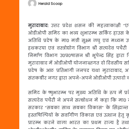
Herald Scoop
मुरादाबाद:
उत्तर प्रदेश शसन की महत्वाकांक्ष
ओडीओपी समिट का भव्य शुभारम्भ सर्किट हाउस के प
अतिथि प्रदेष के मा0 मंत्री सूक्ष्म लघु एवं मध्यम उद
हथकरघा एवं वस्त्रोद्योग विभाग श्री सत्यदेव पचैरी
निर्माण विभाग उ0प्र0षासन श्री भूपेन्द्र सिंह द्वा
मुरादाबाद में ओडीओपी योजनान्र्तगत दो दिवसीय सम
प्रदेष के आठ प्रतिभागी जनपद यथा मुरादाबाद, अ
संतकबीर नगर द्वारा अपने-अपने ओडीओपी उत्पादो का प्रद
समिट के ष्षुभारम्भ पर मुख्य अतिथि के रुप में प्रदेष
सत्यदेव पचैरी ने अपने सम्बोधन में कहा कि मा0 मुख
सरकार “सबका साथ सबका विकास” के सिद्धान्त पर 
हस्तषिल्पियों के सर्वांगीण विकास एवं उत्थान हेतु
प्रारम्भ करने वाला भारत का प्रथम राज्य है त