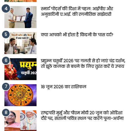
स्मार्ट पोर्ट्स की दिशा में पहल: आईपीए और
अनुवादिनी ए.आई. की रणनीतिक साझेदारी
क्या आपको भी होता है किडनी के पास दर्द?
प्रद्युम्न चतुर्थी 2026 पर गलती से हो जाएं चंद्र दर्शन,
तो झूठे कलंक से बचने के लिए तुरंत करें ये उपाय
18 जून 2026 का राशिफल
राष्ट्रपति मुर्मू और पीएम मोदी 20 जून को ओडिशा
दौरे पर, संताली पवित्र स्थल पर करेंगे पूजा-अर्चना