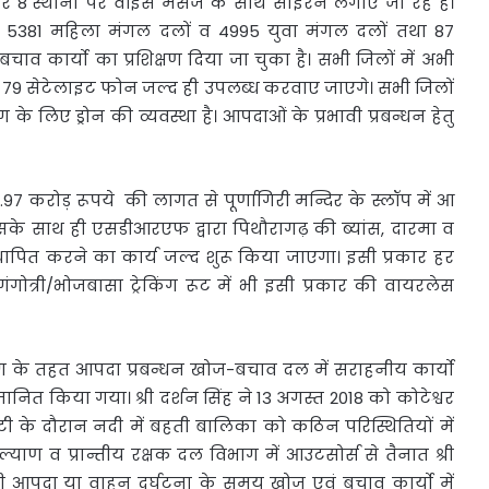
े 8 स्थानों पर वॉइस मैसेज के साथ साइरन लगाए जा रहे है।
5381 महिला मंगल दलों व 4995 युवा मंगल दलों तथा 87
व कार्यो का प्रशिक्षण दिया जा चुका है। सभी जिलों में अभी
त 79 सेटेलाइट फोन जल्द ही उपलब्ध करवाए जाएगे। सभी जिलों
 के लिए ड्रोन की व्यवस्था है। आपदाओं के प्रभावी प्रबन्धन हेतु
97 करोड़ रूपये की लागत से पूर्णागिरी मन्दिर के स्लॉप में आ
इसके साथ ही एसडीआरएफ द्वारा पिथौरागढ़ की ब्यांस, दारमा व
्थापित करने का कार्य जल्द शुरू किया जाएगा। इसी प्रकार हर
ट, गंगोत्री/भोजबासा ट्रेकिंग रूट में भी इसी प्रकार की वायरलेस
भाग के तहत आपदा प्रबन्धन खोज-बचाव दल में सराहनीय कार्यो
मानित किया गया। श्री दर्शन सिंह ने 13 अगस्त 2018 को कोटेश्वर
ूटी के दौरान नदी में बहती बालिका को कठिन परिस्थितियों में
याण व प्रान्तीय रक्षक दल विभाग में आउटसोर्स से तैनात श्री
आपदा या वाहन दुर्घटना के समय खोज एवं बचाव कार्यो में