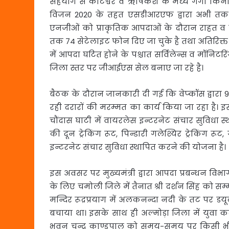
सहयोग से कोटेश्वर व ऋषिकेश के मध्य गंगा किनार
विजन 2020 के तहत एसडीआरएफ द्वारा अभी तक 
एनजीओं को प्राकृतिक आपदाओं के दौरान राहत व बचा
तक 74 सेटेलाइट फोन दिए जा चुके है तथा अतिरिक्
में आपदा घटित होने के पश्चात सर्विलेन्स व मॉनिटरिंग
जिला स्तर पर जीआईएस सेल बनाए जा रहे है।
बैठक के दौरान जानकारी दी गई कि वेप्कॉस द्वारा 9.
रही दरारों की मरम्मत का कार्य किया जा रहा है। 
चौंदास घाटी में वायरलेस इन्टरनेट संचार सुविधा स
की दून ट्रेकिंग रूट, पिन्डारी गलेश्यिर ट्रेकिंग रू
इन्टरनेट संचार सुविधा स्थापित करने की योजना है।
इस अवसर पर मुख्यमंत्री द्वारा आपदा प्रबन्धन वि
के लिए चमोली जिले में तैनात श्री दर्शन सिंह को सम्
मन्दिर रूद्रप्रयाग में अलकनन्दा नदी के तट पर डय
बचाया था। इसके साथ ही अल्मोड़ा जिला में युवा कल्
भुवन चन्द्र काण्डपाल को समय-समय पर किसी भी 