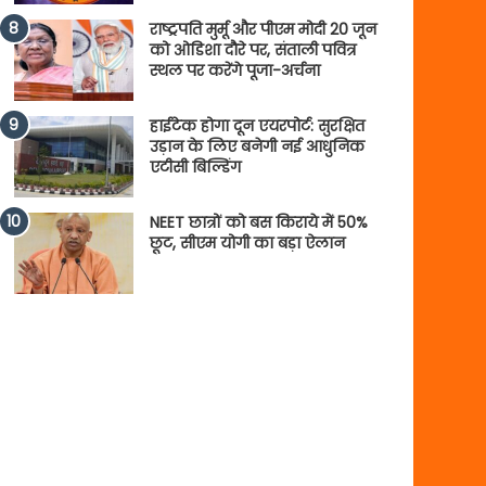
राष्ट्रपति मुर्मू और पीएम मोदी 20 जून
को ओडिशा दौरे पर, संताली पवित्र
स्थल पर करेंगे पूजा-अर्चना
हाईटेक होगा दून एयरपोर्ट: सुरक्षित
उड़ान के लिए बनेगी नई आधुनिक
एटीसी बिल्डिंग
NEET छात्रों को बस किराये में 50%
छूट, सीएम योगी का बड़ा ऐलान