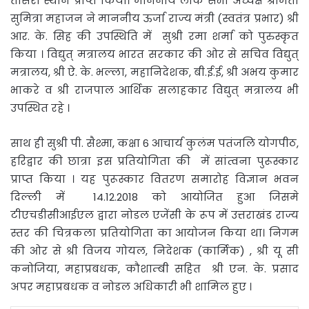
तीसरा स्थान प्राप्त किया। माननीय लोक सभा अध्यक्ष श्रीमती
सुमित्रा महाजन ने माननीय ऊर्जा राज्य मंत्री (स्वतंत्र प्रभार) श्री
आर. के. सिह की उपस्थिति में सुश्री रमा शर्मा को पुरुस्कृत
किया । विद्युत् मत्रालय भारत सरकार की ओर से सचिव विद्युत्
मत्रालय, श्री ऐ. के. भल्ला, महानिदेशक, बी.ई.ई, श्री अभय कुमार
भाकरे व श्री राजपाल आर्थिक सलाहकार विद्युत् मत्रालय भी
उपस्थित रहे ।
साथ ही सुश्री पी. सैश्मा, कक्षा 6 आचार्य कुलंम पतंजलि योगपीठ,
हरिद्वार की छात्रा इस प्रतियोगिता की में सांत्वना पुरूस्कार
प्राप्त किया । यह पुरूस्कार वितरण समारोह विज्ञान भवन
दिल्ली में 14.12.2018 को आयोजित हुआ जिसमे
टीएचडीसीआईएल द्वारा नोडल एजेंसी के रूप में उत्तराखंड राज्य
स्तर की चित्रकला प्रतियोगिता का आयोजन किया था। निगम
की ओर से श्री विजय गोयल, निदेशक (कार्मिक) , श्री यू सी
कनोजिया, महाप्रबधक, कौशाम्बी सहित श्री एन. के. प्रसाद
अपर महाप्रबधक व नोडल अधिकारी भी शामिल हुए ।