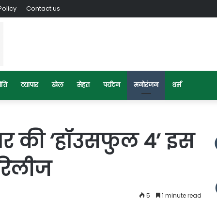
Policy
Contact us
ीति
व्यापार
खेल
सेहत
पर्यटन
मनोरंजन
धर्म
ार की ‘हॉउसफुल 4’ इस
 रिलीज
5
1 minute read